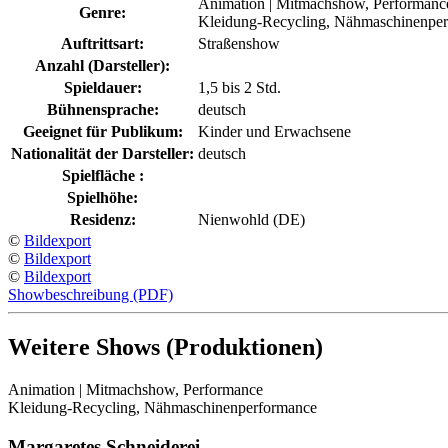
Animation | Mitmachshow, Performanc
Genre:
Kleidung-Recycling, Nähmaschinenpe
Auftrittsart:
Straßenshow
Anzahl (Darsteller):
Spieldauer:
1,5 bis 2 Std.
Bühnensprache:
deutsch
Geeignet für Publikum:
Kinder und Erwachsene
Nationalität der Darsteller:
deutsch
Spielfläche :
Spielhöhe:
Residenz:
Nienwohld (DE)
©
Bildexport
©
Bildexport
©
Bildexport
Showbeschreibung (PDF)
Weitere Shows (Produktionen)
Animation | Mitmachshow, Performance
Kleidung-Recycling, Nähmaschinenperformance
Margaretes Schneiderei